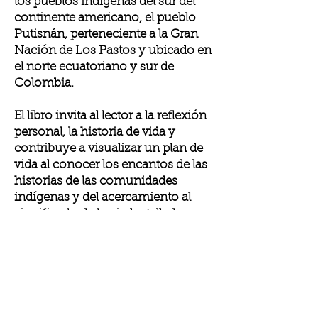
los pueblos indígenas del sur del
continente americano, el pueblo
Putisnán, perteneciente a la Gran
Nación de Los Pastos y ubicado en
el norte ecuatoriano y sur de
Colombia.
El libro invita al lector a la reflexión
personal, la historia de vida y
contribuye a visualizar un plan de
vida al conocer los encantos de las
historias de las comunidades
indígenas y del acercamiento al
significado de la piedra tallada o
con dibujos realizados por los
artistas precolombinos que
animan a trazar un cambio de vida.
Rumi Kilka, se estructura en ocho
capítulos y cada uno se conforma