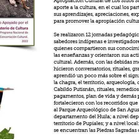
Apropiación Cultural de Los Sitios 
aporte a la cultura, en el cual los p
sus aprendizajes, apreciaciones, e
para promover la apropiación cultur
Se realizaron 12 jornadas pedagógic
sabedores indígenas e investigador
quienes compartieron sus conocimi
las enseñanzas y orientaron sus act
cultural. Además, con las debidas m
hicieron conversatorios, rituales, g
aprendió un poco más sobre el signif
la chagra, el territorio, arqueología,
Cabildo Putisnán, rituales, remedios
pagamentos, plan de vida y demás pr
fortalecieron con los recorridos que
al Parque Arqueológico de San Agustí
departamento del Huila; a nivel depa
territorio de Pupiales; y a nivel loca
se encuentran las Piedras Sagradas o