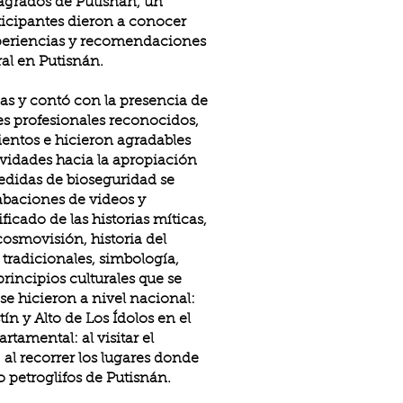
Sagrados de Putisnán, un
articipantes dieron a conocer
xperiencias y recomendaciones
al en Putisnán.
as y contó con la presencia de
es profesionales reconocidos,
entos e hicieron agradables
ividades hacia la apropiación
edidas de bioseguridad se
rabaciones de videos y
icado de las historias míticas,
 cosmovisión, historia del
 tradicionales, simbología,
incipios culturales que se
 se hicieron a nivel nacional:
n y Alto de Los Ídolos en el
rtamental: al visitar el
l: al recorrer los lugares donde
 petroglifos de Putisnán.